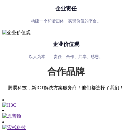
企业责任
构建一个和谐团体，实现价值的平台。
企业价值观
以人为本——责任、合作、共享、感恩。
合作品牌
腾展科技，新ICT解决方案服务商！他们都选择了我们！