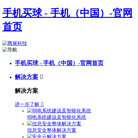
手机买球 - 手机（中国）-官网
首页
手机买球 - 手机（中国）-官网首页
解决方案

解决方案
进一步了解

弱电系统建设及智能化系统
信息安全整体解决方案