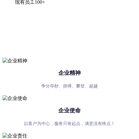
现有员工100+
手机买球 - 手机（中国）-官网
首页
专心、专注、专业，超越自我，共赢未来
企业精神
争分夺秒、拼搏、攀登、超越
企业使命
以客户为中心，服务只有起点，满意没有终点！