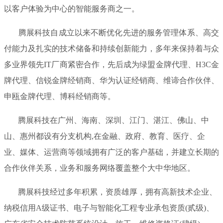
以客户体验为中心的智能服务商之一。
腾展科技自成立以来不断优化先进的服务管理体系、高交
付能力及扎实的技术储备和持续创新能力，多年来保持着与众
多业界领先IT厂商紧密合作，先后成为绿盟金牌代理、H3C金
牌代理、信锐金牌经销商、华为认证经销商、维谛合作伙伴、
申瓯金牌代理、博科经销商等。
腾展科技在广州、海南、深圳、江门、湛江、佛山、中
山、惠州都设有分支机构,在金融、政府、教育、医疗、企
业、媒体、运营商等领域拥有广泛的客户基础，并建立长期的
合作伙伴关系，业务和服务网络覆盖整个大中华地区。
腾展科技经过多年积累，资质雄厚，拥有高新技术企业、
纳税信用A级证书、电子与智能化工程专业承包资质(贰级)、