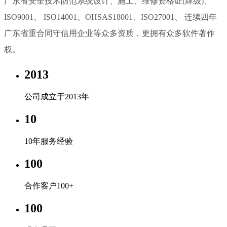
广东省安全技术防范系统设计、施工、维修资格证(肆级)、
ISO9001、 ISO14001、OHSAS18001、ISO27001、 连续四年
广东省重合同守信用企业等众多资质，更拥有众多软件著作
权。
2013
公司成立于2013年
10
10年服务经验
100
合作客户100+
100