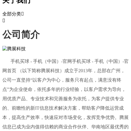
关于我们
全部分类


公司简介
手机买球 - 手机（中国）-官网手机买球 - 手机（中国）-官
网首页 （以下简称腾展科技）成立于2013年，总部在广州，
公司一直坚持“以客户为中心，服务只有起点，满意没有终
点”为企业使命，依托多年的行业经验，以客户需求为导向，
用优质产品、专业技术和完善服务为依托，为客户提供专业
的、前瞻性的新IT信息技术解决方案，帮助客户降低运营成
本，提高生产效率，快速应对市场变化，发挥竞争优势。腾展
信息已成为业内值得信赖的商业合作伙伴、华南地区最优秀的