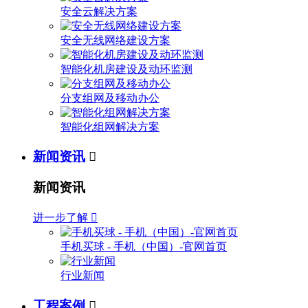
安全云解决方案
安全无线网络建设方案
智能化机房建设及动环监测
分支组网及移动办公
智能化组网解决方案
新闻资讯

新闻资讯
进一步了解

手机买球 - 手机（中国）-官网首页
行业新闻
工程案例
