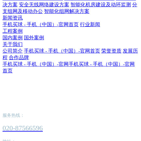
决方案
安全无线网络建设方案
智能化机房建设及动环监测
分
支组网及移动办公
智能化组网解决方案
新闻资讯
手机买球 - 手机（中国）-官网首页
行业新闻
工程案例
国内案例
国外案例
关于我们
公司简介
手机买球 - 手机（中国）-官网首页
荣誉资质
发展历
程
合作品牌
手机买球 - 手机（中国）-官网手机买球 - 手机（中国）-官网
首页
手机买球 - 手机（中国）-官网手机买球 - 手
机（中国）-官网首页
服务热线：
020-87566596