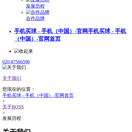
发展历程
合作品牌
手机买球 - 手机（中国）-官网手机买球 - 手机
（中国）-官网首页
020-87566596
关于我们
您现在的位置：
手机买球 - 手机（中国）-官网首页
>
关于BOSS
>
发展历程