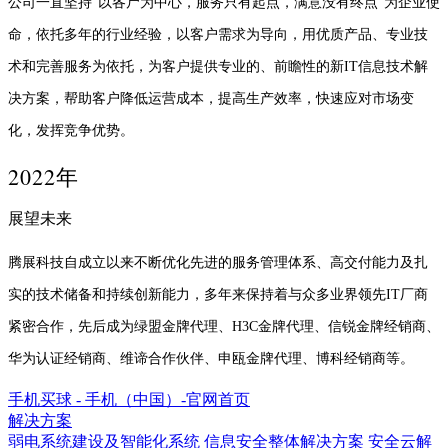
公司一直坚持“以各尸为中心，服务只有起点，满意没有终点”为企业使
命，依托多年的行业经验，以客户需求为导向，用优质产品、专业技
术和完善服务为依托，为客户提供专业的、前瞻性的新IT信息技术解
决方案，帮助客户降低运营成本，提高生产效率，快速应对市场变
化，发挥竞争优势。
2022年
展望未来
腾展科技自成立以来不断优化先进的服务管理体系、高交付能力及扎
实的技术储备和持续创新能力，多年来保持着与众多业界领先IT厂商
紧密合作，先后成为绿盟金牌代理、H3C金牌代理、信锐金牌经销商、
华为认证经销商、维谛合作伙伴、申瓯金牌代理、博科经销商等。
手机买球 - 手机（中国）-官网首页
解决方案
弱电系统建设及智能化系统
信息安全整体解决方案
安全云解