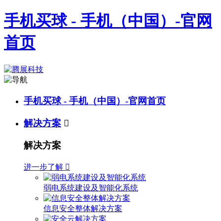
手机买球 - 手机（中国）-官网
首页
手机买球 - 手机（中国）-官网首页
解决方案

解决方案
进一步了解

弱电系统建设及智能化系统
信息安全整体解决方案