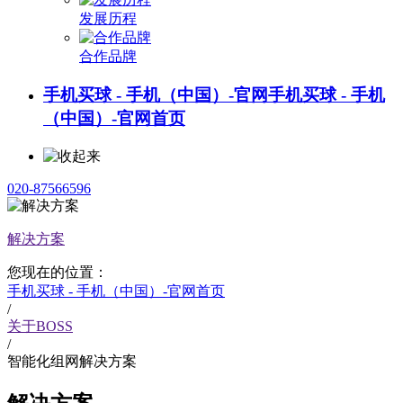
发展历程
合作品牌
手机买球 - 手机（中国）-官网手机买球 - 手机
（中国）-官网首页
020-87566596
解决方案
您现在的位置：
手机买球 - 手机（中国）-官网首页
/
关于BOSS
/
智能化组网解决方案