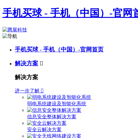
手机买球 - 手机（中国）-官网
手机买球 - 手机（中国）-官网首页
解决方案

解决方案
进一步了解

弱电系统建设及智能化系统
信息安全整体解决方案
安全云解决方案