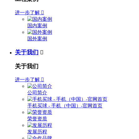
进一步了解

国内案例
国外案例
关于我们

关于我们
进一步了解

公司简介
手机买球 - 手机（中国）-官网首页
荣誉资质
发展历程