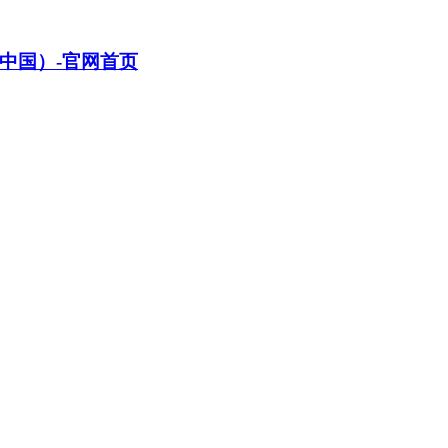
（中国）-官网首页