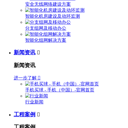
安全无线网络建设方案
智能化机房建设及动环监测
分支组网及移动办公
智能化组网解决方案
新闻资讯

新闻资讯
进一步了解

手机买球 - 手机（中国）-官网首页
行业新闻
工程案例

工程案例