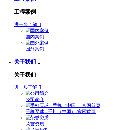
工程案例
进一步了解

国内案例
国外案例
关于我们

关于我们
进一步了解

公司简介
手机买球 - 手机（中国）-官网首页
荣誉资质