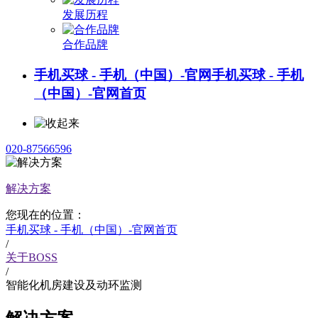
发展历程
合作品牌
手机买球 - 手机（中国）-官网手机买球 - 手机
（中国）-官网首页
020-87566596
解决方案
您现在的位置：
手机买球 - 手机（中国）-官网首页
/
关于BOSS
/
智能化机房建设及动环监测