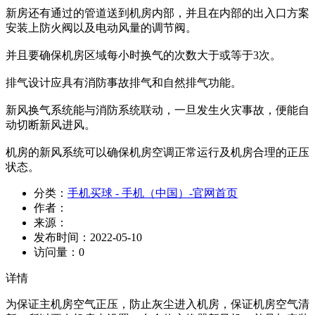
新房还有通过的管道送到机房内部，并且在内部的出入口方案
安装上防火阀以及电动风量的调节阀。
并且要确保机房区域每小时换气的次数大于或等于3次。
排气设计应具有消防事故排气和自然排气功能。
新风换气系统能与消防系统联动，一旦发生火灾事故，便能自
动切断新风进风。
机房的新风系统可以确保机房空调正常运行及机房合理的正压
状态。
分类：
手机买球 - 手机（中国）-官网首页
作者：
来源：
发布时间：
2022-05-10
访问量：
0
详情
为保证主机房空气正压，防止灰尘进入机房，保证机房空气清