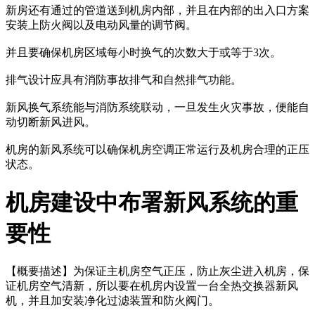
新房还有通过的管道送到机房内部，并且在内部的出入口方案
安装上防火阀以及电动风量的调节阀。
并且要确保机房区域每小时换气的次数大于或等于3次。
排气设计应具有消防事故排气和自然排气功能。
新风换气系统能与消防系统联动，一旦发生火灾事故，便能自
动切断新风进风。
机房的新风系统可以确保机房空调正常运行及机房合理的正压
状态。
机房建设中布署新风系统的重
要性
【概要描述】
为保证主机房空气正压，防止灰尘进入机房，保
证机房空气清新，所以要在机房内设置一台全热交换器新风
机，并且加安装净化过滤装置和防火阀门。