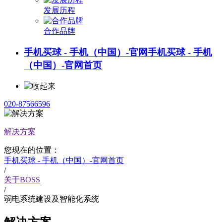
发展历程
合作品牌
手机买球 - 手机（中国）-官网手机买球 - 手机
（中国）-官网首页
020-87566596
解决方案
您现在的位置：
手机买球 - 手机（中国）-官网首页
/
关于BOSS
/
弱电系统建设及智能化系统